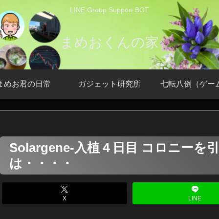
LINE Group Support BOT
まめおくんの家
まめお君の日常
ガジェット研究所
七転八倒（ゲー
Solargene-入植４日目 コロニ
は・・・・
X
LINE