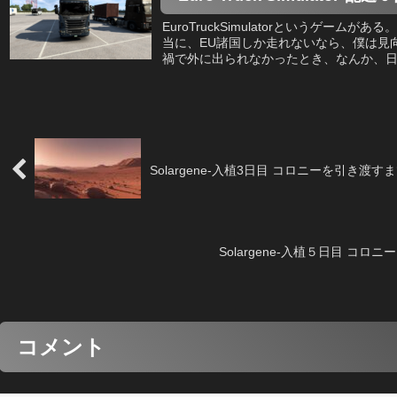
EuroTruckSimulatorというゲー
当に、EU諸国しか走れないなら、僕は見
禍で外に出られなかったとき、なんか、日本
Solargene-入植3日目 コロニーを引き渡
Solargene-入植５日目 コ
コメント