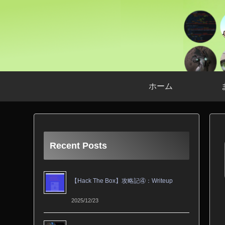
ホーム
Recent Posts
【Hack The Box】攻略記④：Writeup
2025/12/23