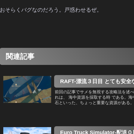
おそらくバグなのだろう。戸惑わせるぜ。
関連記事
RAFT-漂流３日目 とても安
前回の記事でサメを無視する攻略法を述
れは、 海中資源を採取する時 である。
石といった、ちょっと重要な資源がある。こ
Euro Truck Simulato