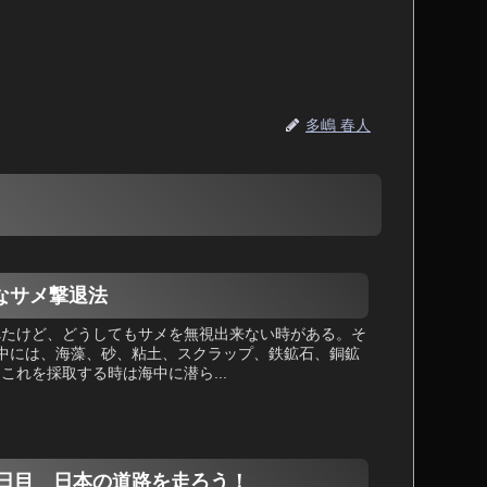
多嶋 春人
全なサメ撃退法
べたけど、どうしてもサメを無視出来ない時がある。そ
海中には、海藻、砂、粘土、スクラップ、鉄鉱石、銅鉱
れを採取する時は海中に潜ら...
r-配送０日目 日本の道路を走ろう！