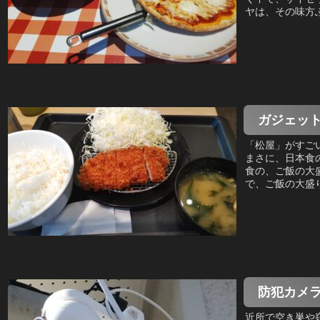
ヤは、その味方ぶ
ガジェッ
「松屋」がすご
まさに、日本食
食の、ご飯の大
で、ご飯の大盛り
防犯カメ
近所で空き巣や