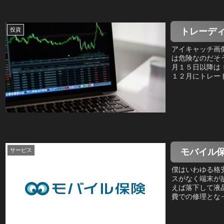
トレーデ
投資
アイキャッチ画像 Im
は危険なのだそ
月１５日以降は
１２月にトレード.
モバイル
サービス
僕はいわゆる格
スがなく端末が
えば落下して液
費での修理となっ