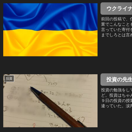
ウクライ
前回の投稿で、
業でこんなこと
言っていた寄付
までしろとは言わ
投資の先
投資
投資の勉強をし
ど。投資はちゃ
９日の投資の授
違っていた。涙声