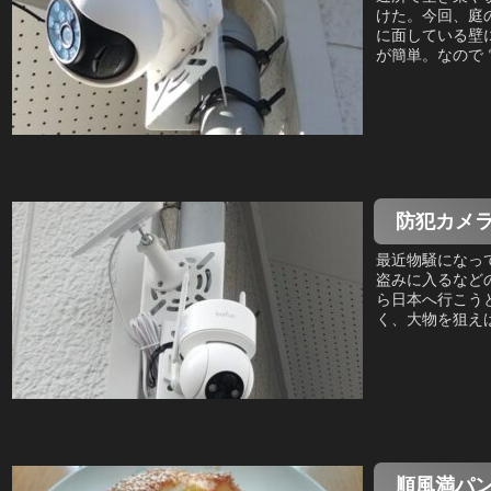
けた。今回、庭
に面している壁
が簡単。なので 
防犯カメ
最近物騒になっ
盗みに入るなど
ら日本へ行こう
く、大物を狙えば
順風満パ