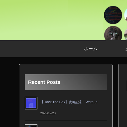
ホーム
Recent Posts
【Hack The Box】攻略記④：Writeup
2025/12/23