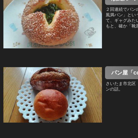
２回連続でパン
風満パン」とい
て、ギャグみた
もと、確か「靴屋
パン屋「co
さいたま市北区
ンの話。