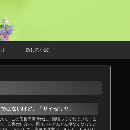
ム）
癒しの小窓
トではないけど、「サイゼリヤ」
ごい。 この価格高騰時代に、頑張ってくれている。ま
方。 庶民の味方が、周りからどんどん少なくなってい
リヤは、安定して、庶民の味方だ。きっと、サイゼリ