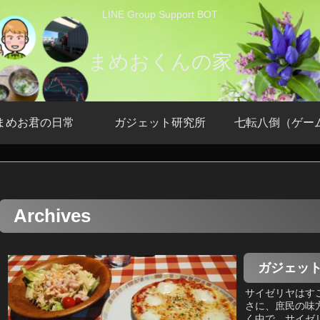
LINE Group Support BOT
まめおくんの家
まめお君の日常
ガジェット研究所
七転八倒（ゲー
Archives
ガジェッ
サイゼリヤはす
さに、庶民の味
く中で、サイゼ