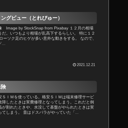
ィングビュー（とれびゅー）
age by StockSnap from Pixabay １２月の相場
うだ。いつもより相場が乱高下するらしい。 特に１２
 ローソク足のヒゲが多い意外な動きをする。 なので、
..
2021.12.21
保険
安ＳＩＭを使っている。格安ＳＩＭは端末修理サービ
故障したときは実費修理となってしまう。これだと例
晶が割れたときや、水没して基盤がやられたときは実
てしまう。 昔はドスパラがやっていた「...