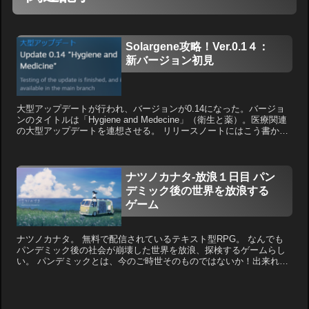
Solargene攻略！Ver.0.1４：
新バージョン初見
大型アップデートが行われ、バージョンが0.14になった。バージョ
ンのタイトルは「Hygiene and Medecine」（衛生と薬）。医療関連
の大型アップデートを連想させる。 リリースノートにはこう書かれ
ている。（Google翻訳にて翻訳...
ナツノカナタ-放浪１日目 パン
デミック後の世界を放浪する
ゲーム
ナツノカナタ。 無料で配信されているテキスト型RPG。 なんでも
パンデミック後の社会が崩壊した世界を放浪、探検するゲームらし
い。 パンデミックとは、今のご時世そのものではないか！出来れば
この腐った世界もゲームのように崩壊してくれればいいのに...