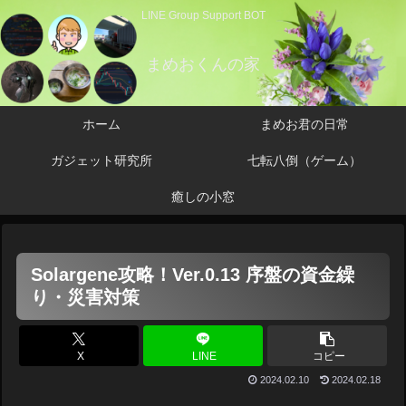
LINE Group Support BOT
まめおくんの家
ホーム
まめお君の日常
ガジェット研究所
七転八倒（ゲーム）
癒しの小窓
Solargene攻略！Ver.0.13 序盤の資金繰
り・災害対策
X
LINE
コピー
2024.02.10
2024.02.18