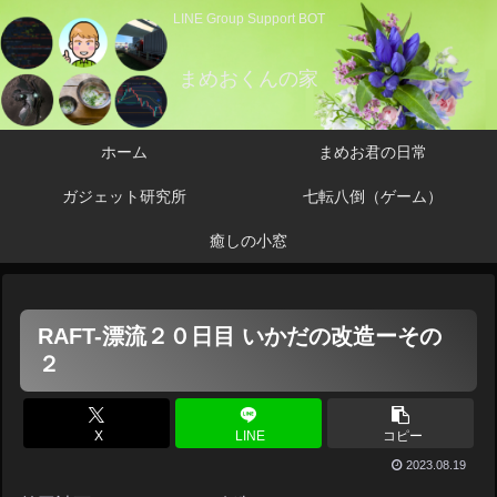
LINE Group Support BOT
まめおくんの家
ホーム
まめお君の日常
ガジェット研究所
七転八倒（ゲーム）
癒しの小窓
RAFT-漂流２０日目 いかだの改造ーその
２
X
LINE
コピー
2023.08.19