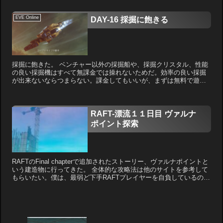
EVE Online
DAY-16 採掘に飽きる
採掘に飽きた。 ベンチャー以外の採掘船や、採掘クリスタル、性能
の良い採掘機はすべて無課金では操れないためだ。効率の良い採掘
が出来ないならつまらない。課金してもいいが、まずは無料で遊び
倒してみたい。 とりあえず、いろいろな道があるから、通称１...
RAFT-漂流１１日目 ヴァルナ
ポイント探索
RAFTのFinal chapterで追加されたストーリー、ヴァルナポイントと
いう建造物に行ってきた。 全体的な攻略法は他のサイトを参考して
もらいたい。僕は、最弱ど下手RAFTプレイヤーを自負しているの
で、一番苦労した廃墟ビルをクレーンに向...