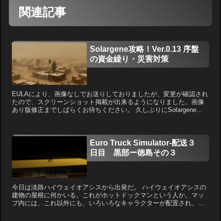
関連記事
Solargene攻略！Ver.0.13 序盤
の資金繰り・災害対策
EULAにより、画像なしでお送りしておりましたが、変更が確認され
たので、スクリーンショット掲載が出来るようになりました。画像
あり版修正までしばらくお待ちください。 久しぶりにSolargeneを
プレイした俺。 昔のセオリー通り、以下のことを...
Euro Truck Simulator-配送３
日目 黒部ー徳島その３
今日は淡路ハイウェイオアシスから出発だ。 ハイウェイオアシスの
建物の屋根に何かいる。これがホットドックマンという人か。マッ
プ内には、これ以外にも、いろいろなキャラクターが配置され、多
様な動きをしているらしい。 動きも作っているわけだし、これ...