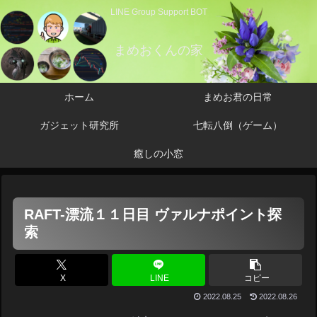
LINE Group Support BOT
まめおくんの家
ホーム
まめお君の日常
ガジェット研究所
七転八倒（ゲーム）
癒しの小窓
RAFT-漂流１１日目 ヴァルナポイント探
索
X
LINE
コピー
2022.08.25
2022.08.26