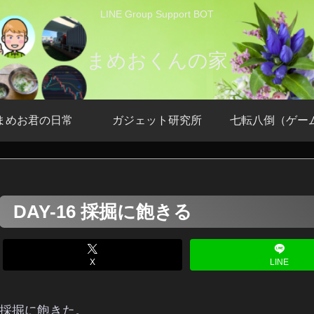
LINE Group Support BOT
まめおくんの家
まめお君の日常
ガジェット研究所
七転八倒（ゲー
DAY-16 採掘に飽きる
X
LINE
採掘に飽きた。