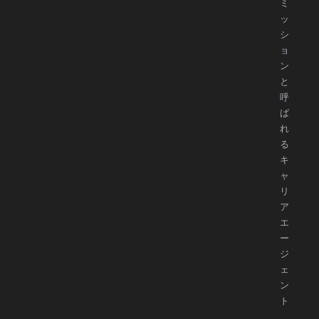
ミ
ッ
シ
ョ
ン
と
呼
ば
れ
る
キ
ャ
リ
ア
エ
ー
ジ
ェ
ン
ト