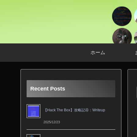
ホーム
Recent Posts
【Hack The Box】攻略記④：Writeup
2025/12/23