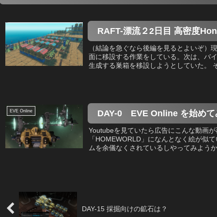
RAFT-漂流２2日目 高密度H
（結論を急ぐなら後編を見るとよいぞ）
面に移設する作業をしている。次は、バイ
生成する巣箱を移設しようとしていた。 そ
EVE Online
DAY-0 EVE Online を始め
Youtubeを見ていたら広告にこんな動
「HOMEWORLD」になんとなく絵が似
ムを余儀なくされているしやってみようかな
DAY-15 採掘向けの鉱石は？