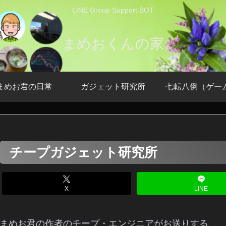
LINE Group Support BOT
まめおくんの家
まめお君の日常
ガジェット研究所
七転八倒（ゲー
チープガジェット研究所
X
LINE
まめお君の作者のチープ・エンジニアがお送りする、