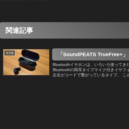
関連記事
未分類
「SoundPEATS TrueFree+」
Bluetoothイヤホンは、いろいろ使っ
Bluetoothの両耳タイプマイク付きイ
左右がコードで繋がっているタイプ。 こんな