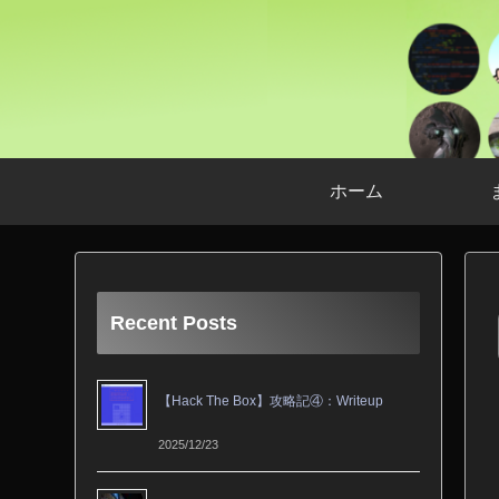
ホーム
Recent Posts
【Hack The Box】攻略記④：Writeup
2025/12/23