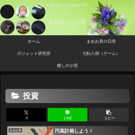
LINE Group Support BOT
まめおくんの家
ホーム
まめお君の日常
ガジェット研究所
七転八倒（ゲーム）
癒しの小窓
投資
X
LINE
コピー
円高計画しよう！
まめお君